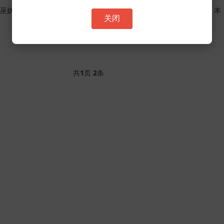
巫妖王是一个较难攻略的BOSS，很多玩家在面对它时常常遇到困难。本
关闭
共
1
页
2
条