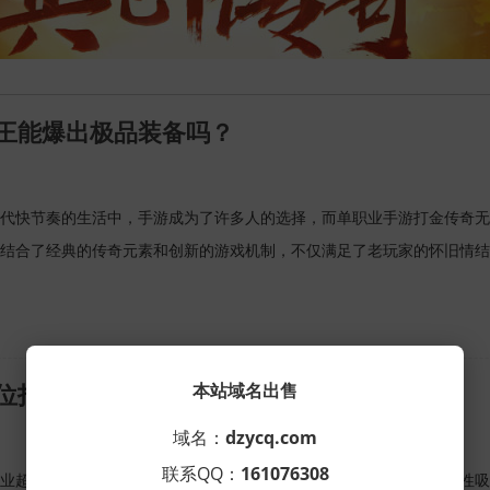
王能爆出极品装备吗？
代快节奏的生活中，手游成为了许多人的选择，而单职业手游打金传奇无
结合了经典的传奇元素和创新的游戏机制，不仅满足了老玩家的怀旧情结
本站域名出售
位打巫妖王捷径
域名：
dzycq.com
联系QQ：
161076308
业超变传奇手机版作为一款广受玩家喜爱的经典手游，其深度和挑战性吸