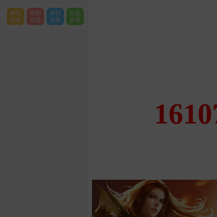
单职
单职
单职
玩家
业攻
业版
业版
故事
略
本
本