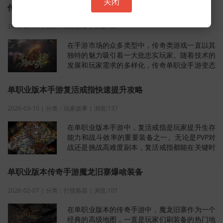
关闭
传奇单职业手游变态版本信息
2026-03-13 | 分类：玩家故事 | 浏览:123
在手游市场的众多类型中，传奇类游戏一直以其
独特的魅力吸引着一大批忠实玩家。随着技术的
发展和玩家需求的多样化，传奇单职业手游变态
版本应运而生，为玩家提供了更加刺激
单职业版本手游复活戒指快速提升攻略
2026-03-10 | 分类：玩家故事 | 浏览:137
在单职业版本手游中，复活戒指是玩家提升生存
能力和战斗效率的重要装备之一。无论是PVP对
战还是挑战高难度副本，复活戒指都能在关键时
刻扭转战局。然而，许多玩家对如何
单职业版本传奇手游魔龙旧寨爆啥装备
2026-02-07 | 分类：打怪炼器 | 浏览:101
在单职业版本的传奇手游中，魔龙旧寨作为一个
经典的高级地图，一直是玩家们刷装备的热门地