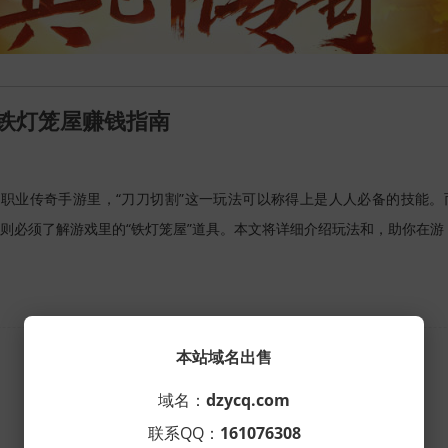
铁灯笼屋赚钱指南
职业传奇手游里，“刀刀切割”这一玩法可以称得上是人人必备的技能。
则必须了解游戏里的“铁灯笼屋”道具。本文将详细介绍玩法和，助你在游
共
1
页
1
条
本站域名出售
域名：
dzycq.com
联系QQ：
161076308