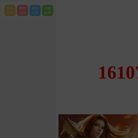
单职
单职
单职
玩家
业攻
业版
业版
故事
略
本
本