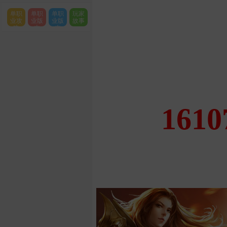
单职
单职
单职
玩家
业攻
业版
业版
故事
略
本
本