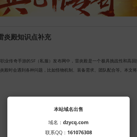
网雷炎殿知识点补充
职业传奇手游的SF（私服）发布网中，雷炎殿是一个极具挑战性和高回
炎殿时会遇到各种问题，比如怪物机制、装备需求、团队配合等。本文将
共
1
页
1
条
本站域名出售
域名：
dzycq.com
联系QQ：
161076308