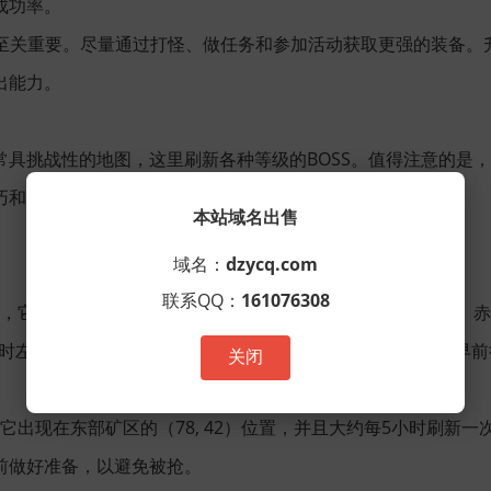
成功率。
升至关重要。尽量通过打怪、做任务和参加活动获取更强的装备。
出能力。
具挑战性的地图，这里刷新各种等级的BOSS。值得注意的是，
和耐心逐一攻克。以下是一些具体的BOSS及其刷新坐标。
本站域名出售
域名：
dzycq.com
联系QQ：
161076308
之一，它拥有极高的防御和攻击力，击败它有机会获取稀有装备。
般每4小时左右刷新一次，因此一定要密切关注它的刷新时间，并尽早
关闭
它出现在东部矿区的（78, 42）位置，并且大约每5小时刷新
前做好准备，以避免被抢。