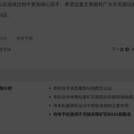
以在游戏过程中更加得心应手。希望这篇文章能对广大非充值玩
利品。
OSS
传奇手机
得方法
下一篇
:
能分析
单职业手游恶魔祭坛地图怎么玩
单职业传奇网站废矿区南部的赤狐统领能爆
传奇私服单职业当中获取坐骑的主要作用
传奇手机游戏不充钱东部矿区BOSS刷新坐