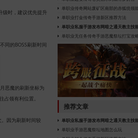
单职业传奇网站废矿区南部的赤狐统领
升级时，建议优先提升
单职业打金传奇手游新区推荐方法
单职业私服手游发布网暗之通天教主技
单职业无任务传奇手游恶魔祭坛打宝攻
不同的BOSS刷新时间
赤月恶魔的刷新坐标为
前往占领有利位置。
推荐文章
一次。因为刷新时间较
单职业私服手游发布网暗之通天教主技
单职业手游恶魔祭坛地图怎么玩