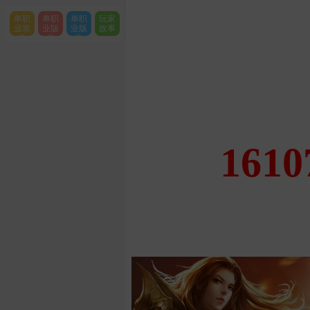
单职
单职
单职
玩家
业攻
业版
业版
故事
略
本
本