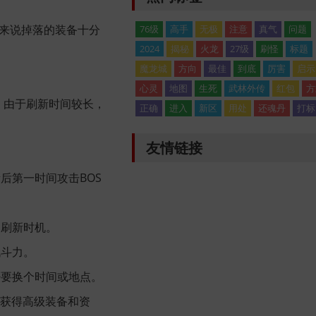
对来说掉落的装备十分
76级
高手
无极
注意
真气
问题
2024
揭秘
火龙
27级
刷怪
标题
魔龙城
方向
最佳
到底
厉害
启示
心灵
地图
生死
武林外传
红包
方
率。由于刷新时间较长，
正确
进入
新区
用处
还魂丹
打标
友情链接
后第一时间攻击BOS
的刷新时机。
战斗力。
否要换个时间或地点。
能获得高级装备和资