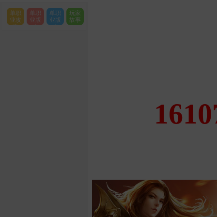
单职
单职
单职
玩家
业攻
业版
业版
故事
略
本
本