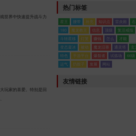
热门标签
戏世界中快速提升战斗力
星王
腰带
补充
知识点
雷炎殿
石
180
魔龙教主
信息
顶级
复活戒指
斗转星移
灯笼
赚钱
怎么
才能
变态凝冰
被动
魔龙旧寨
通灵塔
玄
特色
手游平台
爆裂者
试炼场
66级
运气
扔骰子
发展
网站
友情链接
大玩家的喜爱。特别是回
、