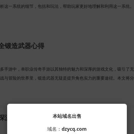
析这一系统的细节，包括和玩法，帮助玩家更好地理解和利用这一系统。
全锻造武器心得
多手游中，单职业传奇手游以其独特的魅力和深厚的游戏文化，吸引了无
战与冒险的世界里，锻造武器无疑是提升角色实力的重要途径。本文将分
本站域名出售
深渊地下宫殿的探索与策略
域名：
dzycq.com