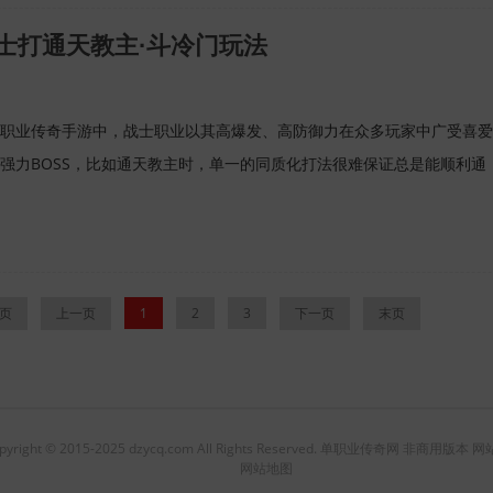
士打通天教主·斗冷门玩法
职业传奇手游中，战士职业以其高爆发、高防御力在众多玩家中广受喜爱
强力BOSS，比如通天教主时，单一的同质化打法很难保证总是能顺利通
页
上一页
1
2
3
下一页
末页
pyright © 2015-2025 dzycq.com All Rights Reserved. 单职业传奇网 非商用版
网站地图