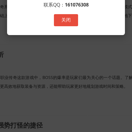
联系QQ：
161076308
奇系列游戏中，单职业模式以其独特的魅力吸引着无数玩家。在这个模式
础上，通过精妙的操作和策略，挑战各种高难度的副本。其中，深渊地下
关闭
析
职业传奇这款游戏中，BOSS的爆率是玩家们最为关心的一个话题。了解
更高效地获取装备与资源，还能帮助玩家更好地规划游戏时间和策略。
网强势打怪的捷径