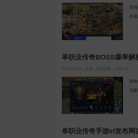
在传
的基
单职业传奇BOSS爆率解
2026-06-22 | 分类：玩家攻略 | 浏览:73
在单
玩家
单职业传奇手游sf发布