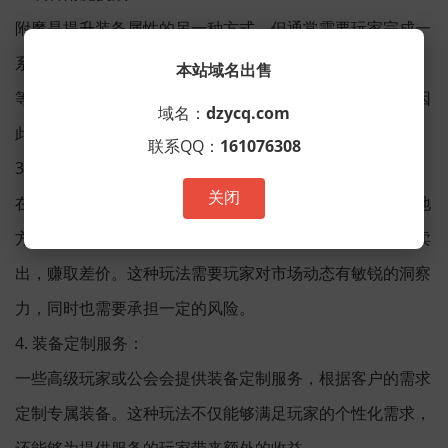
附魔是提升装备属性的另一种方式，但通常需要玩家完成一
系列挑战任务，如击败特定的BOSS、完成高难度的副本
本站域名出售
等。这些挑战不仅难度较高，而且附魔的成功率也较低，因
域名：
dzycq.com
此很多玩家在游戏后期才开始尝试这种玩法。
联系QQ：
161076308
3. 装备交易与投资：
关闭
在单职业手游中，装备交易市场是一个充满机遇和风险的地
方。玩家可以通过购买低价装备，然后在市场需求高涨时卖
出，赚取差价。这种玩法需要玩家对市场动态有敏锐的洞察
力，同时也需要承担一定的风险。
4. 装备定制服务：
一些高级玩家或公会会提供装备定制服务，根据客户的需求
定制专属装备。这种玩法不仅能够满足玩家的个性化需求，
还能够为提供服务的玩家带来额外的收益。