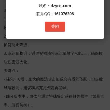
- 金币或元宝：强化过程中的必要消耗。
域名：
dzycq.com
3.2 强化步骤与注意事项
联系QQ：
161076308
1. 基础强化：通过铁匠铺将血饮强化至+7，此阶段成功率
关闭
较高，建议使用普通黑铁矿石。
2. 高阶突破：+7以上需消耗高品质黑铁矿，并建议使用保
护符防止降级。
3. 幸运值提升：通过祝福油将幸运值堆至+3以上，确保技
能伤害最大化。
关键点：
- 强化+10后，血饮的魔法攻击加成会有质的飞跃，但失败
风险较高，建议积累充足资源再尝试。
- 部分版本中，血饮可通过特殊鉴定获得额外属性（如暴击
率、忽视防御）。